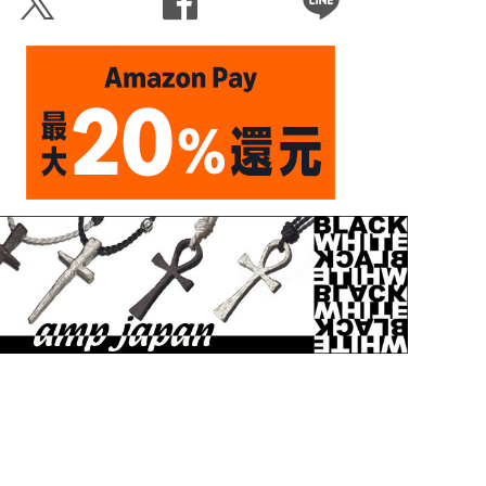
Ü
Û
Þ