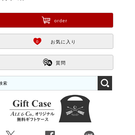
ü
order
Ö
0
お気に入り
ß
質問