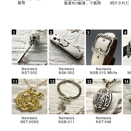
着用
紹介された
疑者Xの献身」で着用
Nemesis
Nemesis
Nemesis
NST-002
NSK-002
NSB-013 White
N
Nemesis
Nemesis
Nemesis
NST-009G
NSB-011
NST-046