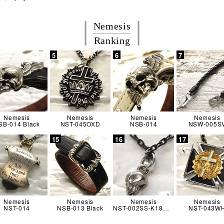
Nemesis
Ranking
Nemesis
Nemesis
Nemesis
Nemesis
SB-014 Black
NST-045OXD
NSB-014
NSW-005S
Nemesis
Nemesis
Nemesis
Nemesis
NST-014
NSB-013 Black
NST-002SS-K18WG w/c
NST-043W