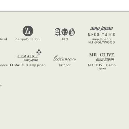
de of
Zanipolo Terzini
A&G
amp japan x
N.HOOLYWOOD
roove
LEMAIRE X amp japan
listener
MR.OLIVE X amp
japan