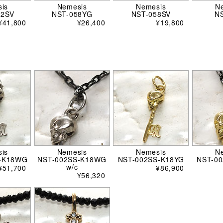
is
Nemesis
Nemesis
N
02SV
NST-058YG
NST-058SV
N
¥41,800
¥26,400
¥19,800
is
Nemesis
Nemesis
N
-K18WG
NST-002SS-K18WG
NST-002SS-K18YG
NST-0
w/c
¥51,700
¥86,900
¥56,320