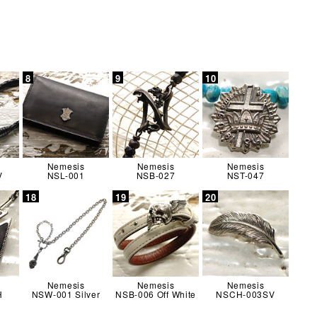
Nemesis
Nemesis
Nemesis
V
NSL-001
NSB-027
NST-047
Nemesis
Nemesis
Nemesis
H
NSW-001 Silver
NSB-006 Off White
NSCH-003SV