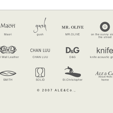
Maori
gush
MR.OLIVE
on the sunny si
the street
ll Wall Leather
CHAN LUU
D&G
knife acoustic g
SMITH
SOLID
St.Christopher
home
© 2007 ALE&Co.,