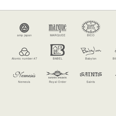
amp japan
MARQUEE
BICO
Atomic number:47
BABEL
Babylon
Bi
Nemesis
Royal Order
Saints