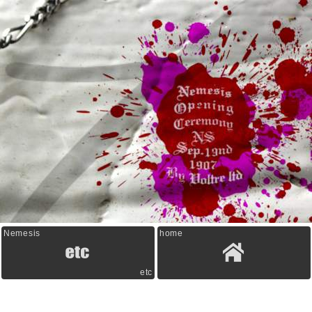
Nemesis
home
etc