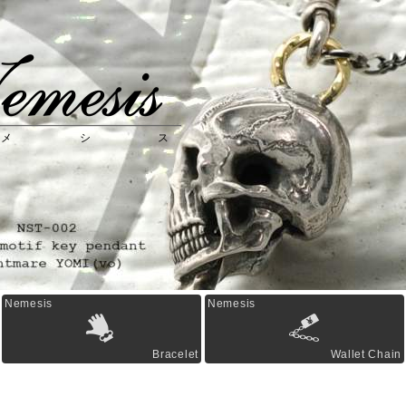
mesis
メシス
Nemesis
Nemesis
Bracelet
Wallet Chain