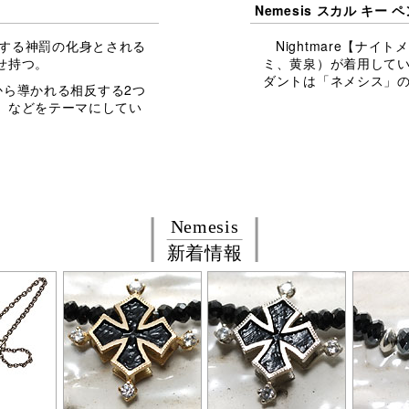
Nemesis スカル キー 
場する神罰の化身とされる
Nightmare【ナイ
せ持つ。
ミ、黄泉）が着用して
ダントは「ネメシス」
ジから導かれる相反する2つ
」などをテーマにしてい
Nemesis
新着情報