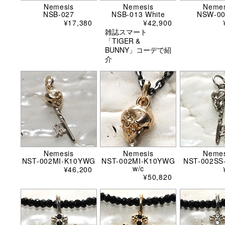
Nemesis
Nemesis
Nemes
NSB-027
NSB-013 White
NSW-0
¥17,380
¥42,900
雑誌スマート
「TIGER &
BUNNY」コーデで紹
介
Nemesis
Nemesis
Nemes
NST-002MI-K10YWG
NST-002MI-K10YWG
NST-002SS
w/c
¥46,200
¥50,820