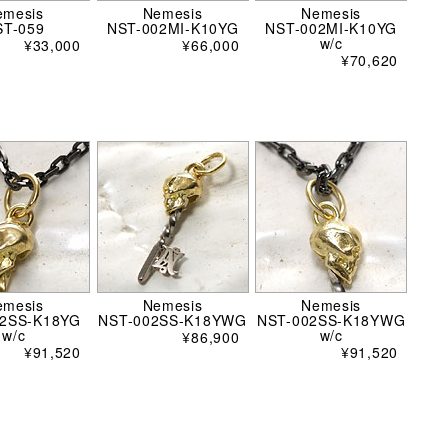
emesis
Nemesis
Nemesis
ST-059
NST-002MI-K10YG
NST-002MI-K10YG
w/c
¥33,000
¥66,000
¥70,620
emesis
Nemesis
Nemesis
02SS-K18YG
NST-002SS-K18YWG
NST-002SS-K18YWG
w/c
w/c
¥86,900
¥91,520
¥91,520