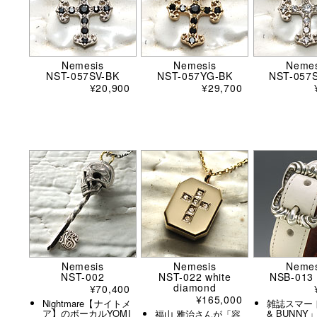
Nemesis
Nemesis
Nemes
NST-057SV-BK
NST-057YG-BK
NST-057
¥20,900
¥29,700
Nemesis
Nemesis
Nemes
NST-002
NST-022 white
NSB-013 
diamond
¥70,400
¥165,000
Nightmare【ナイトメ
雑誌スマート
ア】のボーカルYOMI
& BUNN
福山 雅治さんが「容