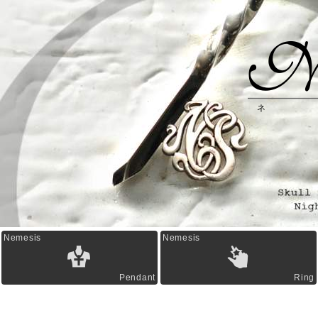
Ne
ネ
Nemesis
Nemesis
Pendant
Ring