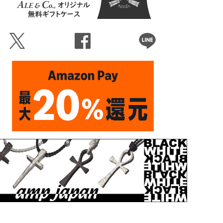
Ü
Û
Þ