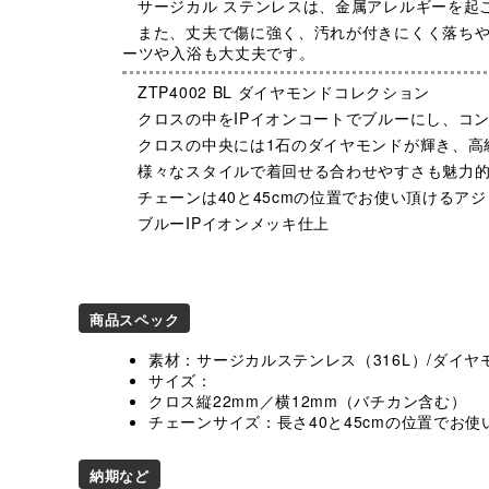
サージカル ステンレスは、金属アレルギーを起
また、丈夫で傷に強く、汚れが付きにくく落ちや
ーツや入浴も大丈夫です。
ZTP4002 BL ダイヤモンドコレクション
クロスの中をIPイオンコートでブルーにし、コ
クロスの中央には1石のダイヤモンドが輝き、高
様々なスタイルで着回せる合わせやすさも魅力
チェーンは40と45cmの位置でお使い頂けるア
ブルーIPイオンメッキ仕上
商品スペック
素材：サージカルステンレス（316L）/ダイヤ
サイズ：
クロス縦22mm／横12mm（バチカン含む）
チェーンサイズ：長さ40と45cmの位置でお使
納期など