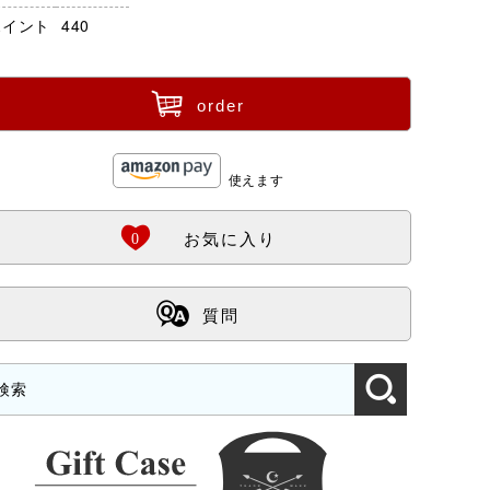
ポイント
440
ü
order
使えます
Ö
0
お気に入り
ß
質問