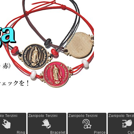
lo Terzini
Zanipolo Terzini
Zanipolo Terzini
Zanipolo Terz
Ring
Bracelet
Pierce
Cuf