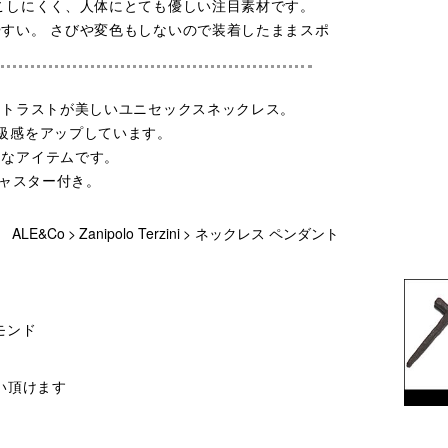
こしにくく、人体にとても優しい注目素材です。
すい。 さびや変色もしないので装着したままスポ
ントラストが美しいユニセックスネックレス。
級感をアップしています。
的なアイテムです。
ジャスター付き。
ALE&Co
>
Zanipolo Terzini
>
ネックレス ペンダント
モンド
い頂けます