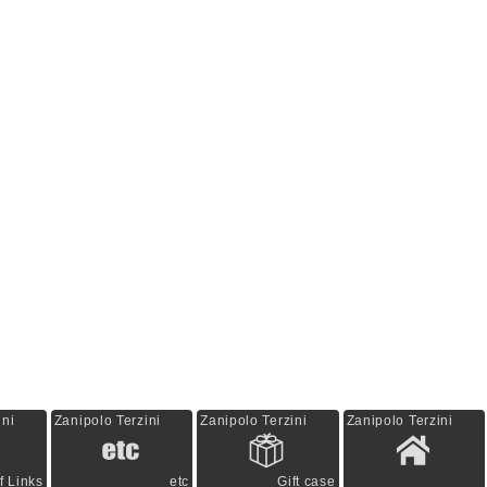
ini
Zanipolo Terzini
Zanipolo Terzini
Zanipolo Terzini
f Links
etc
Gift case