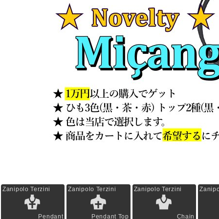
Zanipolo Terzini
Zanipolo Terzini
Zanipolo Terzini
Zanipo
Pendant
Pendant Top
Chain