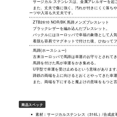
サージカル ステンレスは、金属アレルギーを起
また、丈夫で傷に強く、汚れが付きにくく落ちや
ーツや入浴も大丈夫です。
ZTB2610 NOR/BK 馬蹄メンズブレスレット
ブラックレザーを編み込んだブレスレット。
バックルにはヨーロッパで幸福の象徴として人気の
着脱も容易でマグネットで付けた後、ひねって
馬蹄(ホースシュー)
古来ヨーロッパで馬蹄は幸運のお守りとされて
馬蹄を付けた馬が幸運をかき集める。
U字型で幸運を受け止めるという意味があります
蹄鉄の両端を上に向けるとおくとやってきた幸
また、両端を下にすると魔よけの意味をもつと
商品スペック
素材：サージカルステンレス（316L）/合成皮