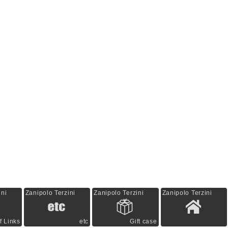
ini
Zanipolo Terzini
Zanipolo Terzini
Zanipolo Terzini
f Links
etc
Gift case