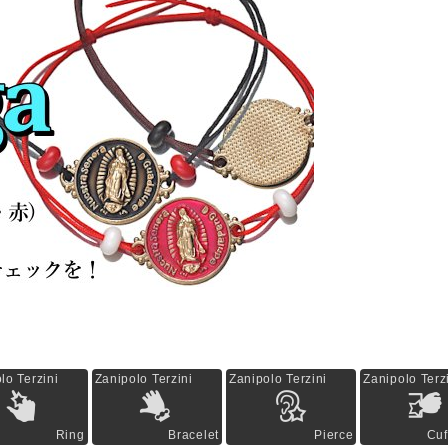
lo Terzini
Zanipolo Terzini
Zanipolo Terzini
Zanipolo Terz
Ring
Bracelet
Pierce
Cuf