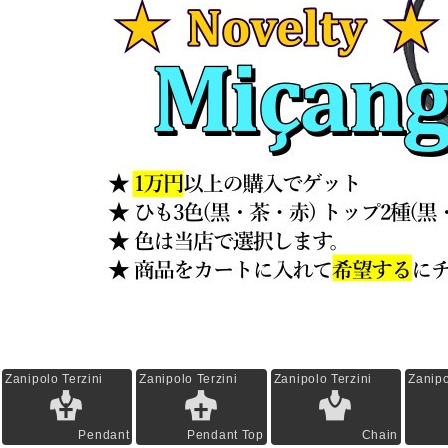
Zanipolo Terzini
Zanipolo Terzini
Zanipolo Terzini
Zanipo
Pendant
Pendant Top
Chain