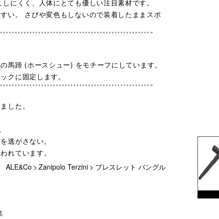
こしにくく、人体にとても優しい注目素材です。
すい。 さびや変色もしないので装着したままスポ
馬蹄 (ホースシュー) をモチーフにしています。
フックに固定します。
きました。
。
運を逃がさない。
言われています。
ALE&Co
>
Zanipolo Terzini
>
ブレスレット バングル
革