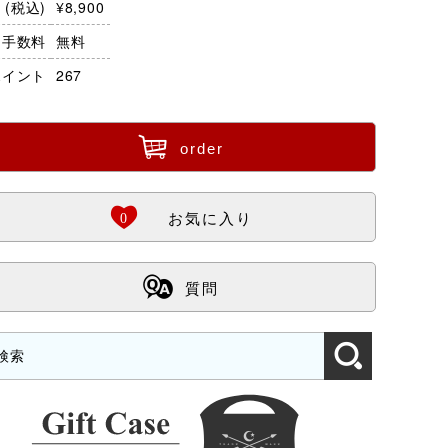
(税込)
¥8,900
・手数料
無料
ポイント
267
ü
order
Ö
0
お気に入り
ß
質問