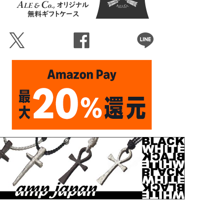
Ü
Û
Þ