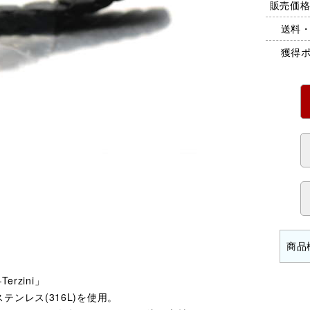
販売価格 
送料
獲得
rzini」
ンレス(316L)を使用。