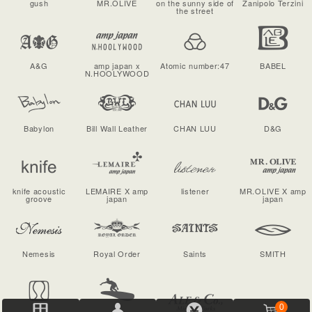
gush
MR.OLIVE
on the sunny side of
Zanipolo Terzini
the street
A&G
amp japan x
Atomic number:47
BABEL
N.HOOLYWOOD
Babylon
Bill Wall Leather
CHAN LUU
D&G
knife acoustic
LEMAIRE X amp
listener
MR.OLIVE X amp
groove
japan
japan
Nemesis
Royal Order
Saints
SMITH
0