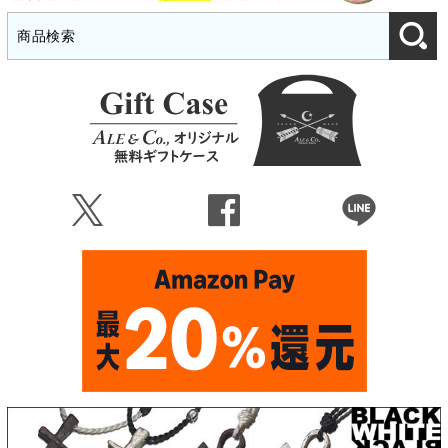
Ü
Û
Þ