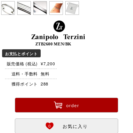
Zanipolo Terzini
ZTB2600 MEN/BK
お支払とポイント
販売価格 (税込)
¥7,200
送料・手数料
無料
獲得ポイント
288
ü
order
Ö
0
お気に入り