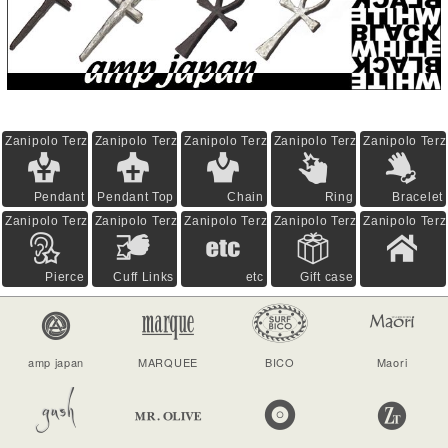
Zanipolo Terzini
Zanipolo Terzini
Zanipolo Terzini
Zanipolo Terzini
Zanipolo Terz
Pendant
Pendant Top
Chain
Ring
Bracelet
Zanipolo Terzini
Zanipolo Terzini
Zanipolo Terzini
Zanipolo Terzini
Zanipolo Terz
Pierce
Cuff Links
etc
Gift case
amp japan
MARQUEE
BICO
Maori