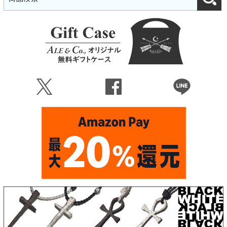
Ü
Û
Þ