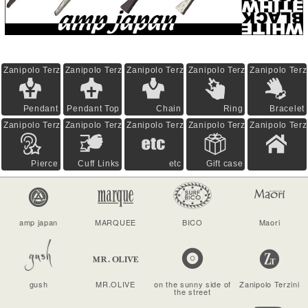
Zanipolo Terzini
Zanipolo Terzini
Zanipolo Terzini
Zanipolo Terzini
Zanipolo Terz
Pendant
Pendant Top
Chain
Ring
Bracelet
Zanipolo Terzini
Zanipolo Terzini
Zanipolo Terzini
Zanipolo Terzini
Zanipolo Terz
Pierce
Cuff Links
etc
Gift case
amp japan
MARQUEE
BICO
Maori
gush
MR.OLIVE
on the sunny side of
Zanipolo Terzini
the street