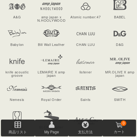
A&G
amp japan x
Atomic number:47
BABEL
N.HOOLYWOOD
Babylon
Bill Wall Leather
CHAN LUU
D&G
knife acoustic
LEMAIRE X amp
listener
MR.OLIVE X amp
groove
japan
japan
Nemesis
Royal Order
Saints
SMITH
0
SOLID
St.Christopher
home
商品リスト
My Page
支払方法
カート