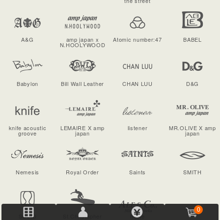
the street
A&G
amp japan x
Atomic number:47
BABEL
N.HOOLYWOOD
Babylon
Bill Wall Leather
CHAN LUU
D&G
knife acoustic
LEMAIRE X amp
listener
MR.OLIVE X amp
groove
japan
japan
Nemesis
Royal Order
Saints
SMITH
0
SOLID
St.Christopher
home