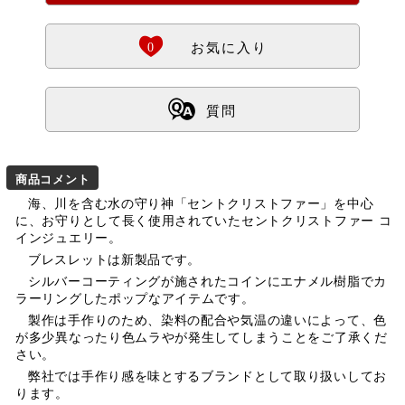
Ö
0
お気に入り
ß
質問
商品コメント
海、川を含む水の守り神「セントクリストファー」を中心
に、お守りとして長く使用されていたセントクリストファー コ
インジュエリー。
ブレスレットは新製品です。
シルバーコーティングが施されたコインにエナメル樹脂でカ
ラーリングしたポップなアイテムです。
製作は手作りのため、染料の配合や気温の違いによって、色
が多少異なったり色ムラやが発生してしまうことをご了承くだ
さい。
弊社では手作り感を味とするブランドとして取り扱いしてお
ります。