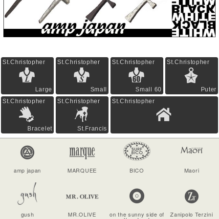
St.Christopher
St.Christopher
St.Christopher
St.Christopher
Large
Small
Small 60
Puter
St.Christopher
St.Christopher
St.Christopher
Bracelet
St.Francis
amp japan
MARQUEE
BICO
Maori
gush
MR.OLIVE
on the sunny side of
Zanipolo Terzini