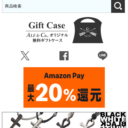
Ü
Û
Þ