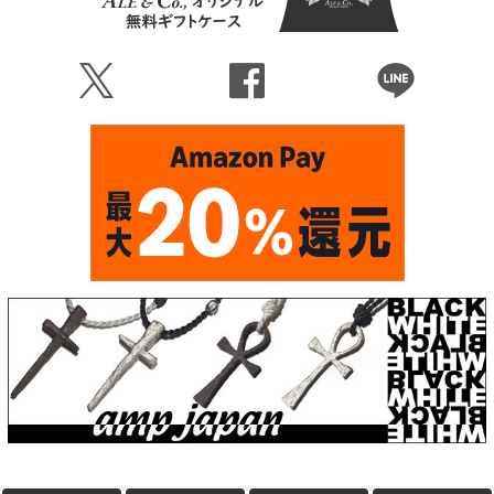
Ü
Û
Þ