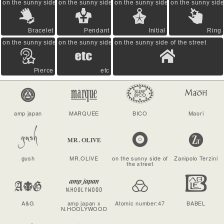
on the sunny side of the street
on the sunny side of the street
on the sunny side of the street
on the sunny side 
Bracelet
Pendant
Initial
Ring
on the sunny side of the street
on the sunny side of the street
on the sunny side of the street
Pierce
etc
amp japan
MARQUEE
BICO
Maori
gush
MR.OLIVE
on the sunny side of
Zanipolo Terzini
the street
A&G
amp japan x
Atomic number:47
BABEL
N.HOOLYWOOD