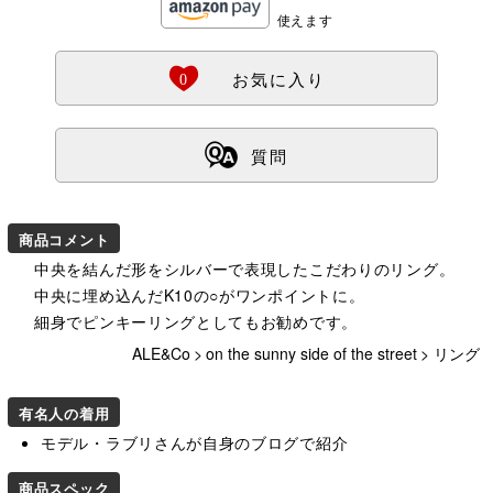
使えます
Ö
0
お気に入り
ß
質問
商品コメント
中央を結んだ形をシルバーで表現したこだわりのリング。
中央に埋め込んだK10の○がワンポイントに。
細身でピンキーリングとしてもお勧めです。
ALE&Co
>
on the sunny side of the street
>
リング
有名人の着用
モデル・ラブリさんが自身のブログで紹介
商品スペック