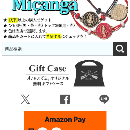
Ü
Û
Þ