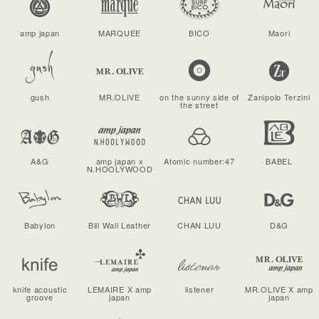
amp japan
MARQUEE
BICO
Maori
gush
MR.OLIVE
on the sunny side of
Zanipolo Terzini
the street
A&G
amp japan x
Atomic number:47
BABEL
N.HOOLYWOOD
Babylon
Bill Wall Leather
CHAN LUU
D&G
knife acoustic
LEMAIRE X amp
listener
MR.OLIVE X amp
groove
japan
japan