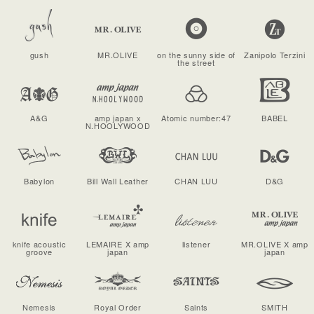
gush
MR.OLIVE
on the sunny side of
Zanipolo Terzini
the street
A&G
amp japan x
Atomic number:47
BABEL
N.HOOLYWOOD
Babylon
Bill Wall Leather
CHAN LUU
D&G
knife acoustic
LEMAIRE X amp
listener
MR.OLIVE X amp
groove
japan
japan
Nemesis
Royal Order
Saints
SMITH