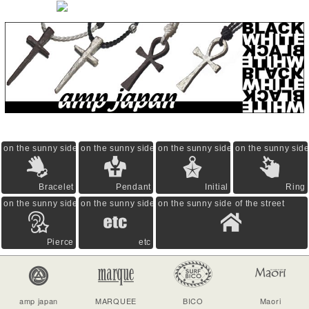
on the sunny side of the street
on the sunny side of the street
on the sunny side of the street
on the sunny side 
Bracelet
Pendant
Initial
Ring
on the sunny side of the street
on the sunny side of the street
on the sunny side of the street
Pierce
etc
amp japan
MARQUEE
BICO
Maori