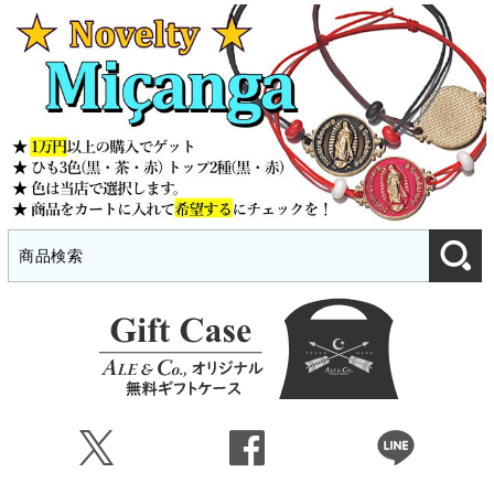
Ü
Û
Þ