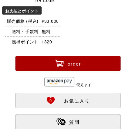
NST-059
お支払とポイント
販売価格 (税込)
¥33,000
送料・手数料
無料
獲得ポイント
1320
ü
order
使えます
Ö
0
お気に入り
ß
質問