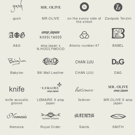
gush
MR.OLIVE
on the sunny side of
Zanipolo Terzini
the street
A&G
amp japan x
Atomic number:47
BABEL
N.HOOLYWOOD
Babylon
Bill Wall Leather
CHAN LUU
D&G
knife acoustic
LEMAIRE X amp
listener
MR.OLIVE X amp
groove
japan
japan
Nemesis
Royal Order
Saints
SMITH