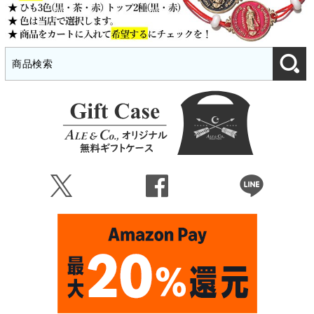
Ü
Û
Þ