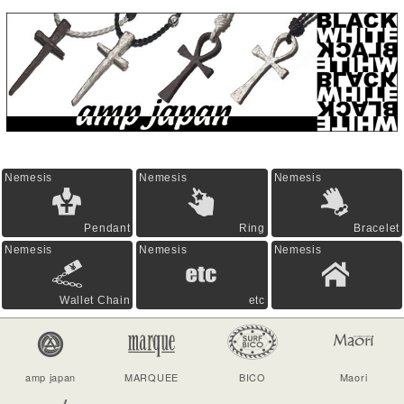
Nemesis
Nemesis
Nemesis
Pendant
Ring
Bracelet
Nemesis
Nemesis
Nemesis
Wallet Chain
etc
amp japan
MARQUEE
BICO
Maori