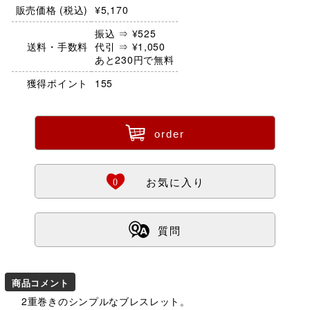
販売価格 (税込)
¥5,170
振込 ⇒ ¥525
送料・手数料
代引 ⇒ ¥1,050
あと230円で無料
獲得ポイント
155
ü
order
Ö
0
お気に入り
ß
質問
商品コメント
2重巻きのシンプルなブレスレット。