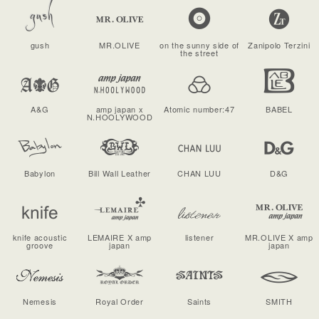
gush
MR.OLIVE
on the sunny side of
Zanipolo Terzini
the street
A&G
amp japan x
Atomic number:47
BABEL
N.HOOLYWOOD
Babylon
Bill Wall Leather
CHAN LUU
D&G
knife acoustic
LEMAIRE X amp
listener
MR.OLIVE X amp
groove
japan
japan
Nemesis
Royal Order
Saints
SMITH