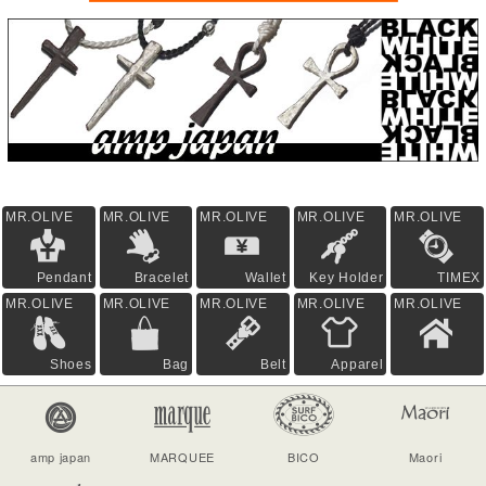
MR.OLIVE
MR.OLIVE
MR.OLIVE
MR.OLIVE
MR.OLIVE
Pendant
Bracelet
Wallet
Key Holder
TIMEX
MR.OLIVE
MR.OLIVE
MR.OLIVE
MR.OLIVE
MR.OLIVE
Shoes
Bag
Belt
Apparel
amp japan
MARQUEE
BICO
Maori