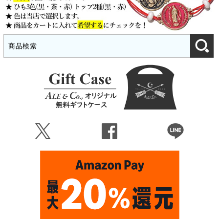
Ü
Û
Þ