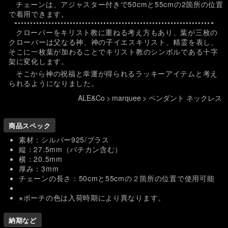
チェーンは、アジャスター付きで50cmと55cmの2箇所の位置
で着用できます。
クローバーをキリスト教に重ねる考え方もあり、葉が三枚の
クローバーは父なる神、神の子イエスキリスト、精霊を表し、
そこに一枚葉が加わることでキリスト教のシンボルである十字
架に変化します。
そこから神の祝福と幸運が得られるラッキーアイテムと考え
られるようになりました。
ALE&Co
>
marquee
>
ペンダント ネックレス
商品スペック
素材：シルバー925/ブラス
縦：27.5mm（バチカン含む）
横：20.5mm
厚み：3mm
チェーンの長さ：50cmと55cmの２箇所の位置で使用可能
※ポーチの色は入荷時期により異なります。
納期など