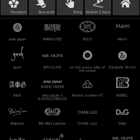
Pendant
Bracelet
Ring
Wallet Chain
amp japan
MARQUEE
BICO
Maori
gush
MR.OLIVE
on the sunny side of
Zanipolo Terzini
the street
A&G
amp japan x
Atomic number:47
BABEL
N.HOOLYWOOD
Babylon
Bill Wall Leather
CHAN LUU
D&G