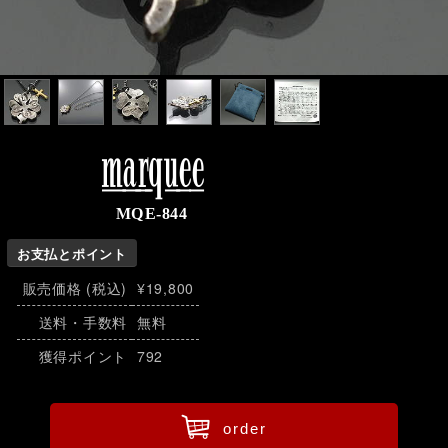
marquee
MQE-844
お支払とポイント
販売価格 (税込)
¥19,800
送料・手数料
無料
獲得ポイント
792
ü
order