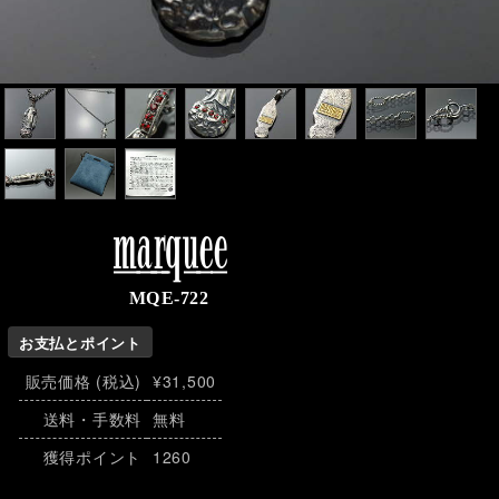
marquee
MQE-722
お支払とポイント
販売価格 (税込)
¥31,500
送料・手数料
無料
獲得ポイント
1260