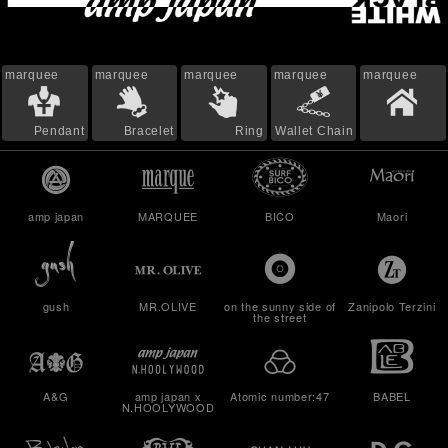
marquee
marquee
marquee
marquee
marquee
Pendant
Bracelet
Ring
Wallet Chain
amp japan
MARQUEE
BICO
Maori
gush
MR.OLIVE
on the sunny side of
Zanipolo Terzini
the street
A&G
amp japan x
Atomic number:47
BABEL
N.HOOLYWOOD