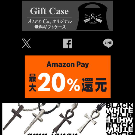
Ü
Û
Þ