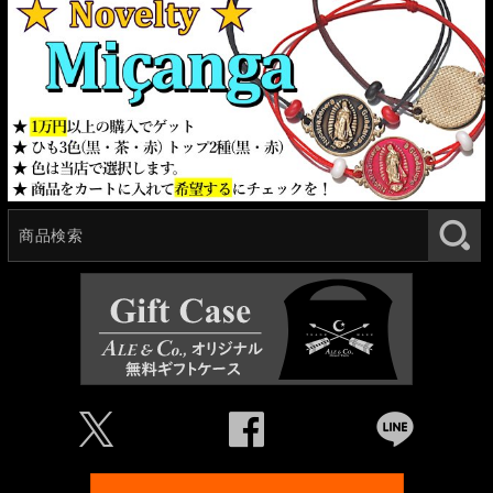
Ü
Û
Þ