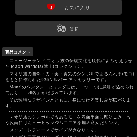
Ö
0
お気に入り
ß
質問
商品コメント
ニュージーランド マオリ族の伝統文化を現代によみがえらせ
た Maori warriors(戦士)コレクション。
マオリ族の自然・力・美・勇気のシンボルである入れ墨(モコ)
をもとに作られた925シルバー アクセサリーです。
Maoriのペンダントとリングには、一つ一つに意味が込められ
ており、「和名」が記されています。
その独特なデザインとともに、身につける楽しみが広がりま
す。
マオリ族のシンボルでもあるモコを表面半面に彫りこみ、も
う反面にはキュービックジルコニアを埋め込んだリング。
メンズ、レディースでサイズが異なります。