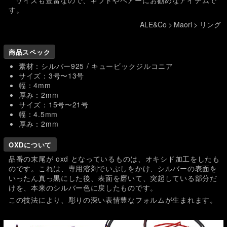
サイズも豊富なので、ギフトやペアーにお勧めなアイテムで
す。
ALE&Co
>
Maori
>
リング
商品スペック
素材：シルバー925 / キュービックジルコニア
サイズ：3号〜13号
幅：4mm
厚み：2mm
サイズ：15号〜21号
幅：4.5mm
厚み：2mm
OXDについて
品番の末尾が oxd となっているものは、オキシド加工をしたも
のです。これは、専用溶剤でいぶしをかけ、シルバーの表面を
いったん真っ黒にした後、表面を磨いて、突起している部分だ
けを、本来のシルバー色に戻したものです。
この技法により、彫りの深い表情豊なフォルムが生まれます。