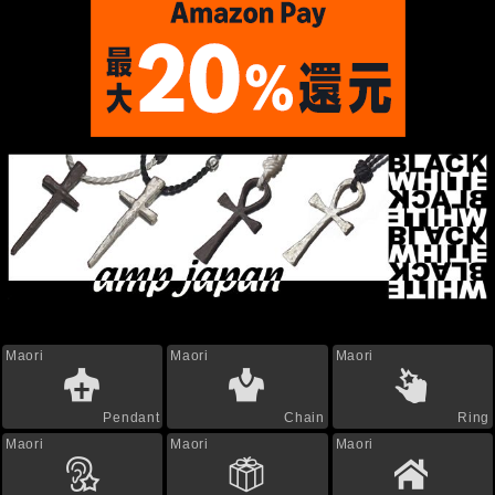
Maori
Maori
Maori
Pendant
Chain
Ring
Maori
Maori
Maori