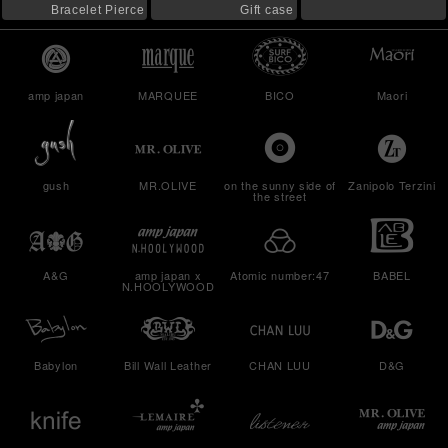
Bracelet Pierce
Gift case
amp japan
MARQUEE
BICO
Maori
gush
MR.OLIVE
on the sunny side of
Zanipolo Terzini
the street
A&G
amp japan x
Atomic number:47
BABEL
N.HOOLYWOOD
Babylon
Bill Wall Leather
CHAN LUU
D&G