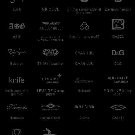
gush
MR.OLIVE
on the sunny side of
Zanipolo Terzini
the street
A&G
amp japan x
Atomic number:47
BABEL
N.HOOLYWOOD
Babylon
Bill Wall Leather
CHAN LUU
D&G
knife acoustic
LEMAIRE X amp
listener
MR.OLIVE X amp
groove
japan
japan
Nemesis
Royal Order
Saints
SMITH