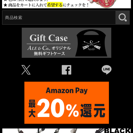
Ü
Û
Þ