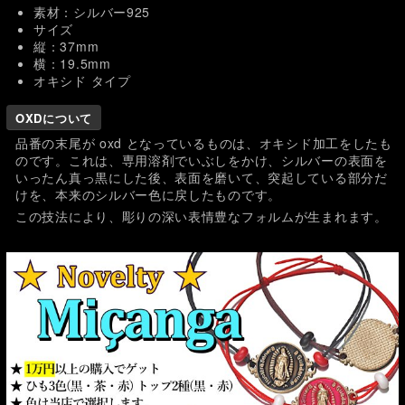
素材：シルバー925
サイズ
縦：37mm
横：19.5mm
オキシド タイプ
OXDについて
品番の末尾が oxd となっているものは、オキシド加工をしたも
のです。これは、専用溶剤でいぶしをかけ、シルバーの表面を
いったん真っ黒にした後、表面を磨いて、突起している部分だ
けを、本来のシルバー色に戻したものです。
この技法により、彫りの深い表情豊なフォルムが生まれます。