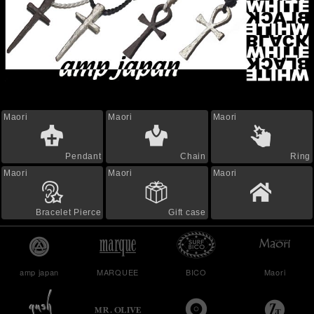
Maori
Maori
Maori
Pendant
Chain
Ring
Maori
Maori
Maori
Bracelet Pierce
Gift case
amp japan
MARQUEE
BICO
Maori