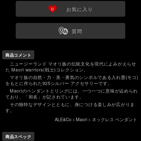
Ö
0
お気に入り
ß
質問
商品コメント
ニュージーランド マオリ族の伝統文化を現代によみがえらせ
た Maori warriors(戦士)コレクション。
マオリ族の自然・力・美・勇気のシンボルである入れ墨(モコ)
をもとに作られた925シルバー アクセサリーです。
Maoriのペンダントとリングには、一つ一つに意味が込められ
ており、「和名」が記されています。
その独特なデザインとともに、身につける楽しみが広がりま
す。
ALE&Co
>
Maori
>
ネックレス ペンダント
商品スペック