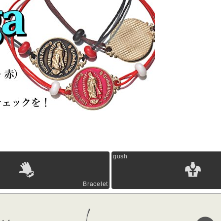
gush
Bracelet