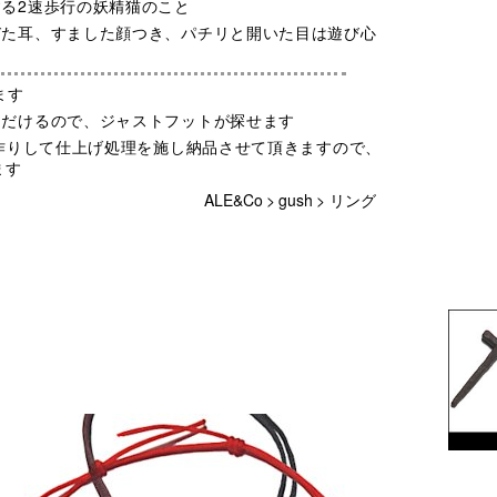
る2速歩行の妖精猫のこと
びた耳、すました顔つき、パチリと開いた目は遊び心
ます
ただけるので、ジャストフットが探せます
お作りして仕上げ処理を施し納品させて頂きますので、
ます
ALE&Co
>
gush
>
リング