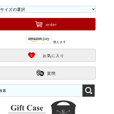
ü
order
使えます
Ö
0
お気に入り
ß
質問