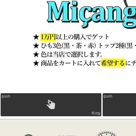
gush
gush
Ring