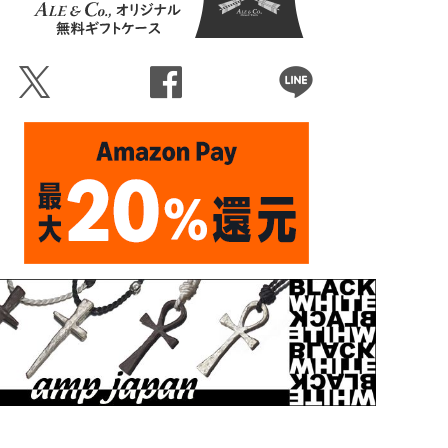
Ü
Û
Þ