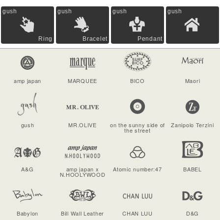
gush
gush
gush
gush
Ring
Bracelet
Pendant
amp japan
MARQUEE
BICO
Maori
gush
MR.OLIVE
on the sunny side of
Zanipolo Terzini
the street
A&G
amp japan x
Atomic number:47
BABEL
N.HOOLYWOOD
Babylon
Bill Wall Leather
CHAN LUU
D&G