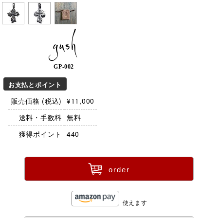
gush
GP-002
お支払とポイント
販売価格 (税込)
¥11,000
送料・手数料
無料
獲得ポイント
440
ü
order
使えます