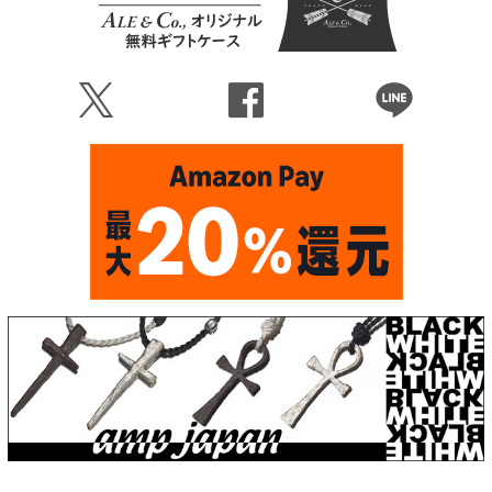
Ü
Û
Þ