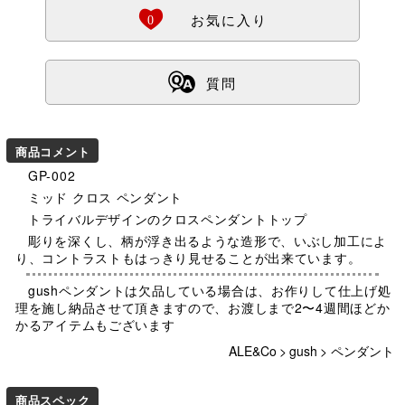
Ö
0
お気に入り
ß
質問
商品コメント
GP-002
ミッド クロス ペンダント
トライバルデザインのクロスペンダントトップ
彫りを深くし、柄が浮き出るような造形で、いぶし加工によ
り、コントラストもはっきり見せることが出来ています。
gushペンダントは欠品している場合は、お作りして仕上げ処
理を施し納品させて頂きますので、お渡しまで2〜4週間ほどか
かるアイテムもございます
ALE&Co
>
gush
>
ペンダント
商品スペック