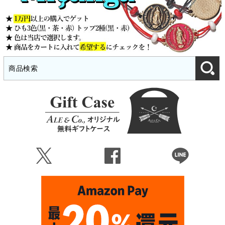
Ü
Û
Þ