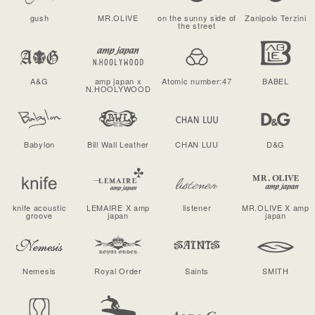
gush
MR.OLIVE
on the sunny side of
Zanipolo Terzini
the street
A&G
amp japan x
Atomic number:47
BABEL
N.HOOLYWOOD
Babylon
Bill Wall Leather
CHAN LUU
D&G
knife acoustic
LEMAIRE X amp
listener
MR.OLIVE X amp
groove
japan
japan
Nemesis
Royal Order
Saints
SMITH