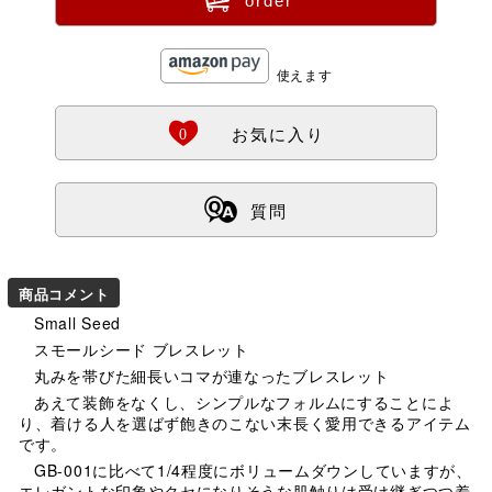
order
使えます
Ö
0
お気に入り
ß
質問
商品コメント
Small Seed
スモールシード ブレスレット
丸みを帯びた細長いコマが連なったブレスレット
あえて装飾をなくし、シンプルなフォルムにすることによ
り、着ける人を選ばず飽きのこない末長く愛用できるアイテム
です。
GB-001に比べて1/4程度にボリュームダウンしていますが、
エレガントな印象やクセになりそうな肌触りは受け継ぎつつ着