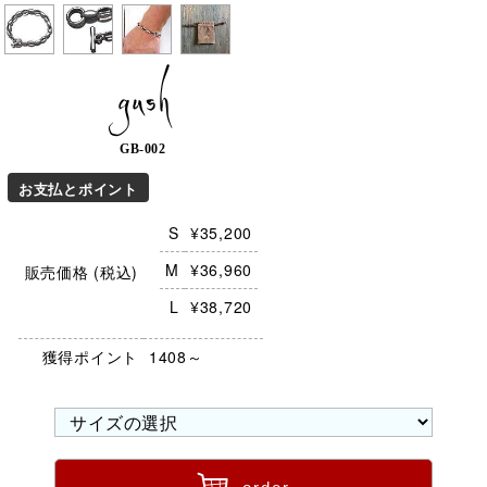
gush
GB-002
お支払とポイント
S
¥35,200
M
¥36,960
販売価格 (税込)
L
¥38,720
獲得ポイント
1408～
ü