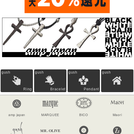
gush
gush
gush
gush
Ring
Bracelet
Pendant
amp japan
MARQUEE
BICO
Maori