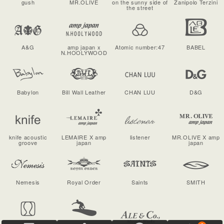
gush
MR.OLIVE
on the sunny side of
Zanipolo Terzini
the street
A&G
amp japan x
Atomic number:47
BABEL
N.HOOLYWOOD
Babylon
Bill Wall Leather
CHAN LUU
D&G
knife acoustic
LEMAIRE X amp
listener
MR.OLIVE X amp
groove
japan
japan
Nemesis
Royal Order
Saints
SMITH