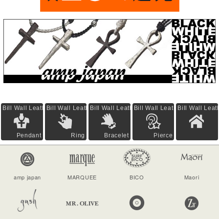
Bill Wall Leather
Bill Wall Leather
Bill Wall Leather
Bill Wall Leather
Bill Wall Leat
Pendant
Ring
Bracelet
Pierce
amp japan
MARQUEE
BICO
Maori