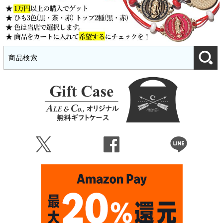
Ü
Û
Þ