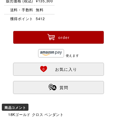
販売価格 (税込)
¥135,300
送料・手数料
無料
獲得ポイント
5412
ü
order
使えます
Ö
0
お気に入り
ß
質問
商品コメント
18Kゴールド クロス ペンダント