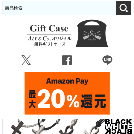
Ü
Û
Þ