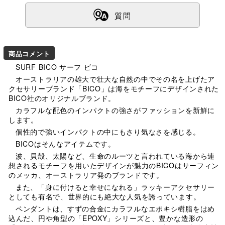
ß
質問
商品コメント
SURF BICO サーフ ビコ
オーストラリアの雄大で壮大な自然の中でその名を上げたア
クセサリーブランド「BICO」は海をモチーフにデザインされた
BICO社のオリジナルブランド。
カラフルな配色のインパクトの強さがファッションを新鮮に
します。
個性的で強いインパクトの中にもさり気なさを感じる。
BICOはそんなアイテムです。
波、貝殻、太陽など、生命のルーツと言われている海から連
想されるモチーフを用いたデザインが魅力のBICOはサーフィン
のメッカ、オーストラリア発のブランドです。
また、「身に付けると幸せになれる」ラッキーアクセサリー
としても有名で、世界的にも絶大な人気を誇っています。
ペンダントは、すずの合金にカラフルなエポキシ樹脂をはめ
込んだ、円や角型の「EPOXY」シリーズと、豊かな造形の