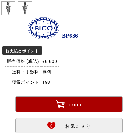
BICO
BP636
お支払とポイント
販売価格 (税込)
¥6,600
送料・手数料
無料
獲得ポイント
198
ü
order
Ö
0
お気に入り