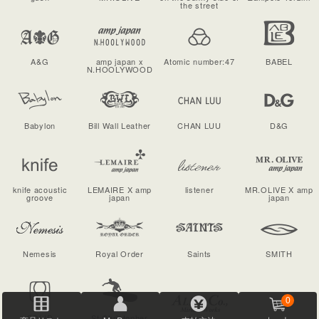
the street
A&G
amp japan x
Atomic number:47
BABEL
N.HOOLYWOOD
Babylon
Bill Wall Leather
CHAN LUU
D&G
knife acoustic
LEMAIRE X amp
listener
MR.OLIVE X amp
groove
japan
japan
Nemesis
Royal Order
Saints
SMITH
0
SOLID
St.Christopher
home