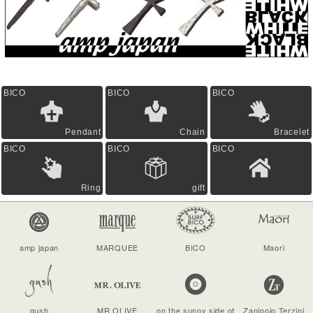
BICO
BICO
BICO
Pendant
Chain
Bracelet
BICO
BICO
BICO
Ring
gift
amp japan
MARQUEE
BICO
Maori
gush
MR.OLIVE
on the sunny side of
Zanipolo Terzini