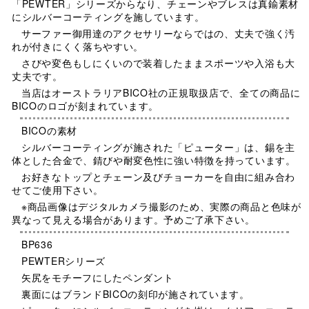
「PEWTER」シリーズからなり、チェーンやブレスは真鍮素材
にシルバーコーティングを施しています。
サーファー御用達のアクセサリーならではの、丈夫で強く汚
れが付きにくく落ちやすい。
さびや変色もしにくいので装着したままスポーツや入浴も大
丈夫です。
当店はオーストラリアBICO社の正規取扱店で、全ての商品に
BICOのロゴが刻まれています。
BICOの素材
シルバーコーティングが施された「ピューター」は、錫を主
体とした合金で、錆びや耐変色性に強い特徴を持っています。
お好きなトップとチェーン及びチョーカーを自由に組み合わ
せてご使用下さい。
※商品画像はデジタルカメラ撮影のため、実際の商品と色味が
異なって見える場合があります。予めご了承下さい。
BP636
PEWTERシリーズ
矢尻をモチーフにしたペンダント
裏面にはブランドBICOの刻印が施されています。