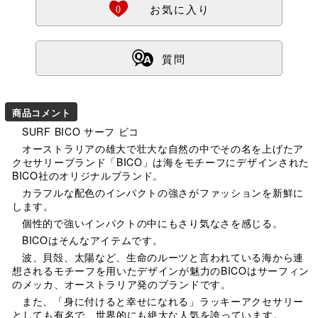
Ö
0
お気に入り
ß
質問
商品コメント
SURF BICO サーフ ビコ
オーストラリアの雄大で壮大な自然の中でその名を上げたア
クセサリーブランド「BICO」は海をモチーフにデザインされた
BICO社のオリジナルブランド。
カラフルな配色のインパクトの強さがファッションを新鮮に
します。
個性的で強いインパクトの中にもさり気なさを感じる。
BICOはそんなアイテムです。
波、貝殻、太陽など、生命のルーツと言われている海から連
想されるモチーフを用いたデザインが魅力のBICOはサーフィン
のメッカ、オーストラリア発のブランドです。
また、「身に付けると幸せになれる」ラッキーアクセサリー
としても有名で、世界的にも絶大な人気を誇っています。