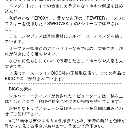
ペンダントは、すずの合金にカラフルなエポキシ樹脂をはめ
込んだ、
色鮮やかな「EPOXY」、豊かな造形の「PEWTER」、スワロ
フスキーを使用した「SWROVSKI」の3シリーズで構成され
る。
チェーンやブレスは真鍮素材にシルバーコーティングを施し
ています。
サーファー御用達のアクセサリーならではの、丈夫で強く汚
れが付きにくく落ちやすい。
さびや変色もしにくいので装着したままスポーツや入浴も大
丈夫です。
当店はオーストラリアBICO社の正規取扱店で、全ての商品に
BICOのロゴが刻まれています。
BICOの素材
シルバーコーティングが施された「ピューター」は、錫を主
体とした合金で、錆びや耐変色性に強い特徴を持っています。
お好きなトップとチェーン及びチョーカーを自由に組み合わ
せてご使用下さい。
※商品画像はデジタルカメラ撮影のため、実際の商品と色味が
異なって見える場合があります。予めご了承下さい。