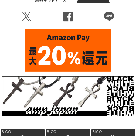
Ü
Û
Þ
BICO
BICO
BICO