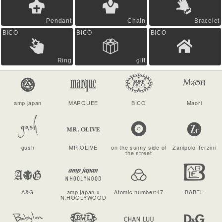
Pendant
Chain
Bracelet
BICO
BICO
BICO
Ring
gift
amp japan
MARQUEE
BICO
Maori
gush
MR.OLIVE
on the sunny side of
Zanipolo Terzini
the street
A&G
amp japan x
Atomic number:47
BABEL
N.HOOLYWOOD