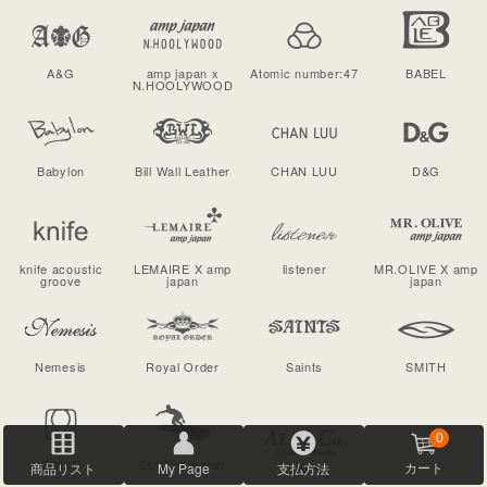
A&G
amp japan x
Atomic number:47
BABEL
N.HOOLYWOOD
Babylon
Bill Wall Leather
CHAN LUU
D&G
knife acoustic
LEMAIRE X amp
listener
MR.OLIVE X amp
groove
japan
japan
Nemesis
Royal Order
Saints
SMITH
0
SOLID
St.Christopher
home
商品リスト
My Page
支払方法
カート