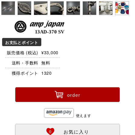
amp japan
13AD-370 SV
お支払とポイント
販売価格 (税込)
¥33,000
送料・手数料
無料
獲得ポイント
1320
ü
order
使えます
Ö
0
お気に入り