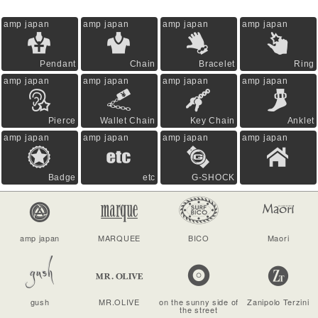
amp japan
amp japan
amp japan
amp japan
Pendant
Chain
Bracelet
Ring
amp japan
amp japan
amp japan
amp japan
Pierce
Wallet Chain
Key Chain
Anklet
amp japan
amp japan
amp japan
amp japan
Badge
etc
G-SHOCK
amp japan
MARQUEE
BICO
Maori
gush
MR.OLIVE
on the sunny side of
Zanipolo Terzini
the street