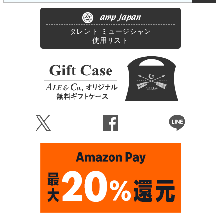
amp japan
タレント ミュージシャン
使用リスト
Ü
Û
Þ