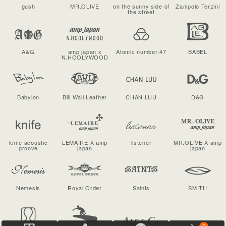
gush
MR.OLIVE
on the sunny side of
Zanipolo Terzini
the street
A&G
amp japan x
Atomic number:47
BABEL
N.HOOLYWOOD
Babylon
Bill Wall Leather
CHAN LUU
D&G
knife acoustic
LEMAIRE X amp
listener
MR.OLIVE X amp
groove
japan
japan
Nemesis
Royal Order
Saints
SMITH