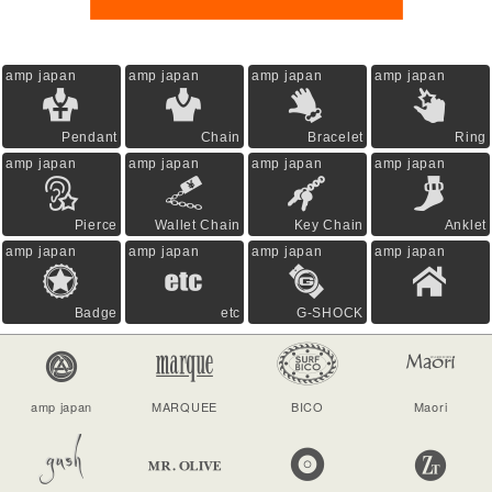
amp japan
amp japan
amp japan
amp japan
Pendant
Chain
Bracelet
Ring
amp japan
amp japan
amp japan
amp japan
Pierce
Wallet Chain
Key Chain
Anklet
amp japan
amp japan
amp japan
amp japan
Badge
etc
G-SHOCK
amp japan
MARQUEE
BICO
Maori