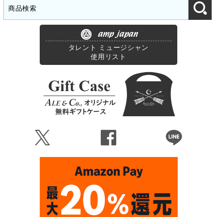
amp japan
タレント ミュージシャン
使用リスト
Ü
Û
Þ