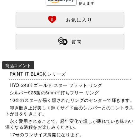
使えます
Ö
0
お気に入り
ß
質問
商品コメント
PAINT IT BLACK シリーズ
HYO-248K ゴールド スター フラット リング
シルバー925製の6mm平打ちフリー リング
10金のスターが黒く燻されたリングのセンターで輝きます。
叩き磨き上げ美しく輝くサイド面のシルバーとのコントラス
トが目を引きます。
永く愛用されることで、経年変化で燻しが薄れていき味わい
深くなる過程をお楽しみください。
17号のワンサイズ展開になります。