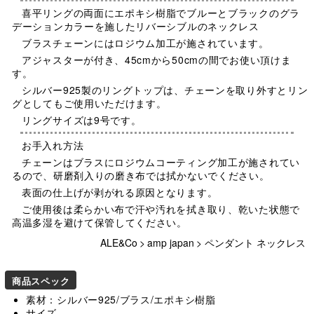
喜平リングの両面にエポキシ樹脂でブルーとブラックのグラ
デーションカラーを施したリバーシブルのネックレス
ブラスチェーンにはロジウム加工が施されています。
アジャスターが付き、45cmから50cmの間でお使い頂けま
す。
シルバー925製のリングトップは、チェーンを取り外すとリン
グとしてもご使用いただけます。
リングサイズは9号です。
お手入れ方法
チェーンはブラスにロジウムコーティング加工が施されてい
るので、研磨剤入りの磨き布では拭かないでください。
表面の仕上げが剥がれる原因となります。
ご使用後は柔らかい布で汗や汚れを拭き取り、乾いた状態で
高温多湿を避けて保管してください。
ALE&Co
>
amp japan
>
ペンダント ネックレス
商品スペック
素材：シルバー925/ブラス/エポキシ樹脂
サイズ