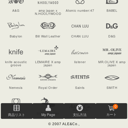
A&G
amp japan x
Atomic number:47
BABEL
N.HOOLYWOOD
Babylon
Bill Wall Leather
CHAN LUU
D&G
knife acoustic
LEMAIRE X amp
listener
MR.OLIVE X amp
groove
japan
japan
Nemesis
Royal Order
Saints
SMITH
0
SOLID
St.Christopher
home
商品リスト
My Page
支払方法
カート
© 2007 ALE&Co.,