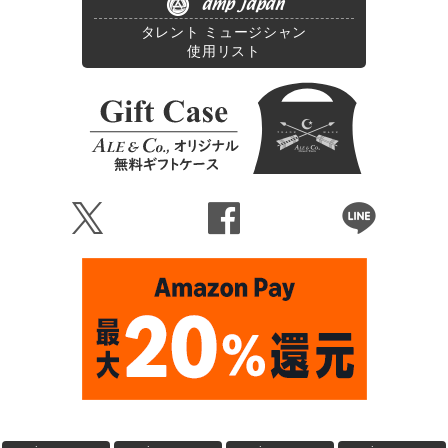
amp japan
タレント ミュージシャン
使用リスト
Ü
Û
Þ