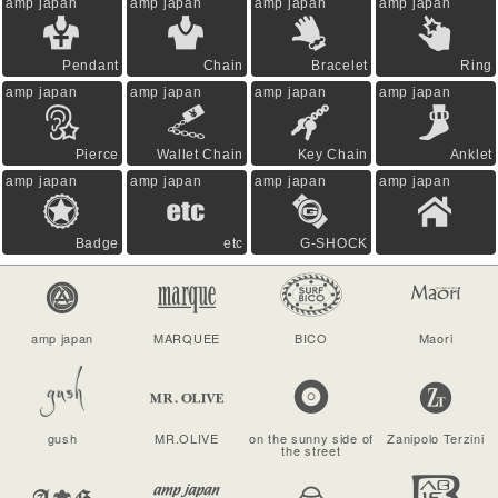
amp japan
amp japan
amp japan
amp japan
Pendant
Chain
Bracelet
Ring
amp japan
amp japan
amp japan
amp japan
Pierce
Wallet Chain
Key Chain
Anklet
amp japan
amp japan
amp japan
amp japan
Badge
etc
G-SHOCK
amp japan
MARQUEE
BICO
Maori
gush
MR.OLIVE
on the sunny side of
Zanipolo Terzini
the street