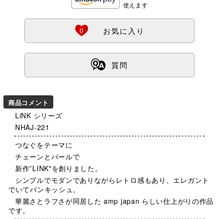
使えます
Ö
0
お気に入り
ß
質問
商品コメント
LiNK シリーズ
NHAJ-221
つなぐをテーマに
チェーンとパールで
新作”LINK"を創りました。
シンプルでモダンでありながらレトロ感もあり、エレガント
でいてパンキッシュ。
華麗さとラフさが同居した amp japan らしい仕上がりの作品
です。