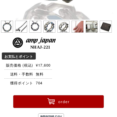
amp japan
NHAJ-221
お支払とポイント
販売価格 (税込)
¥17,600
送料・手数料
無料
獲得ポイント
704
ü
order