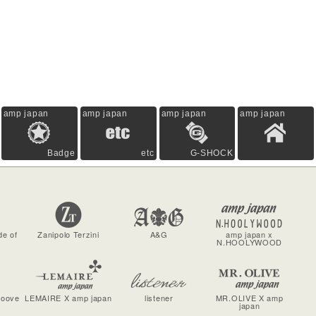
amp japan
amp japan
amp japan
amp japan
Badge
etc
G-SHOCK
de of
Zanipolo Terzini
A&G
amp japan x
N.HOOLYWOOD
roove
LEMAIRE X amp japan
listener
MR.OLIVE X amp
japan