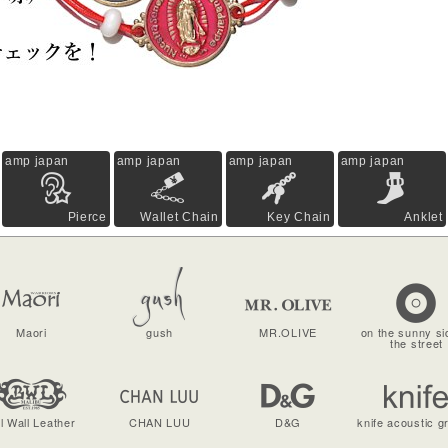
amp japan
amp japan
amp japan
amp japan
Pierce
Wallet Chain
Key Chain
Anklet
Maori
gush
MR.OLIVE
on the sunny si
the street
ll Wall Leather
CHAN LUU
D&G
knife acoustic g