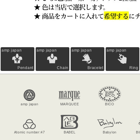
amp japan
amp japan
amp japan
amp japan
Pendant
Chain
Bracelet
Ring
amp japan
MARQUEE
BICO
Atomic number:47
BABEL
Babylon
Bi