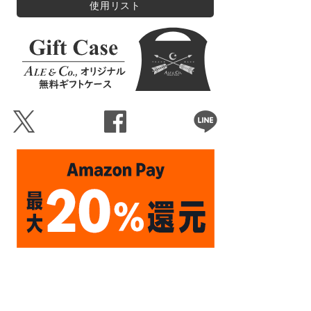
使用リスト
Ü
Û
Þ