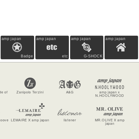
amp japan
amp japan
amp japan
amp japan
Badge
etc
G-SHOCK
de of
Zanipolo Terzini
A&G
amp japan x
N.HOOLYWOOD
roove
LEMAIRE X amp japan
listener
MR.OLIVE X amp
japan