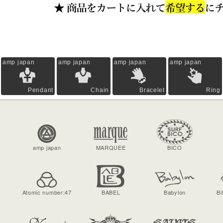
amp japan
amp japan
amp japan
amp japan
Pendant
Chain
Bracelet
Ring
amp japan
MARQUEE
BICO
Atomic number:47
BABEL
Babylon
Bi