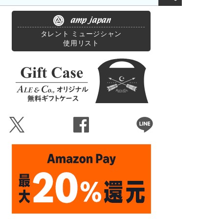
amp japan
タレント ミュージシャン
使用リスト
Ü
Û
Þ