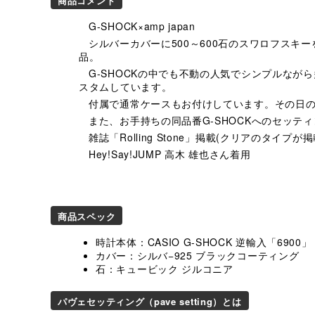
商品コメント
G-SHOCK×amp japan
シルバーカバーに500～600石のスワロフスキ
品。
G-SHOCKの中でも不動の人気でシンプルなが
スタムしています。
付属で通常ケースもお付けしています。その日の
また、お手持ちの同品番G-SHOCKへのセッテ
雑誌「Rolling Stone」掲載(クリアのタイプ
Hey!Say!JUMP 高木 雄也さん着用
商品スペック
時計本体：CASIO G-SHOCK 逆輸入「6900」
カバー：シルバ−925 ブラックコーティング
石：キュービック ジルコニア
パヴェセッティング（pave setting）とは