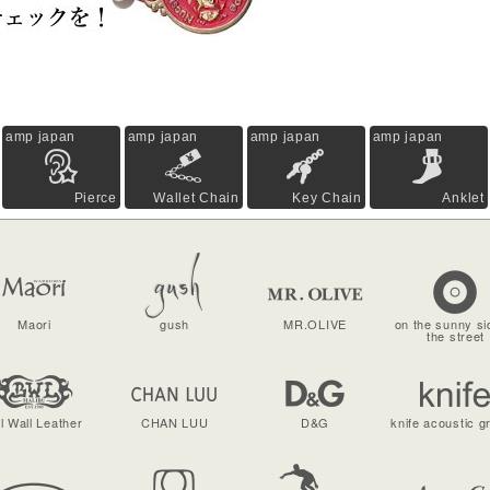
amp japan
amp japan
amp japan
amp japan
Pierce
Wallet Chain
Key Chain
Anklet
Maori
gush
MR.OLIVE
on the sunny si
the street
ll Wall Leather
CHAN LUU
D&G
knife acoustic g