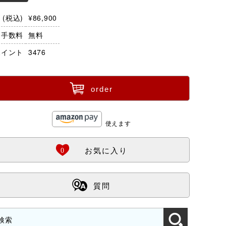
(税込)
¥86,900
・手数料
無料
ポイント
3476
ü
order
使えます
Ö
0
お気に入り
ß
質問