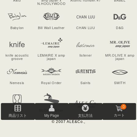
A&G
amp japan x
Atomic number:47
BABEL
N.HOOLYWOOD
Babylon
Bill Wall Leather
CHAN LUU
D&G
knife acoustic
LEMAIRE X amp
listener
MR.OLIVE X amp
groove
japan
japan
Nemesis
Royal Order
Saints
SMITH
0
SOLID
St.Christopher
home
商品リスト
My Page
支払方法
カート
© 2007 ALE&Co.,