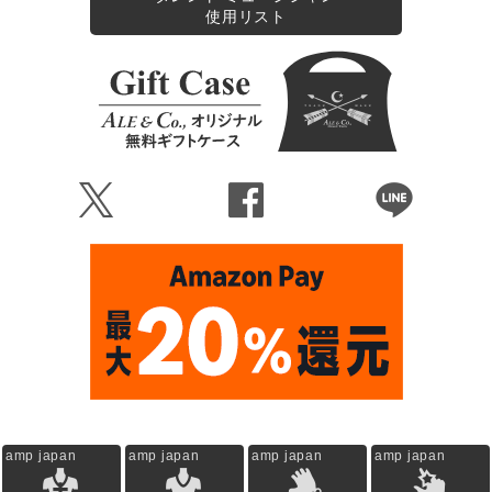
使用リスト
Ü
Û
Þ
amp japan
amp japan
amp japan
amp japan