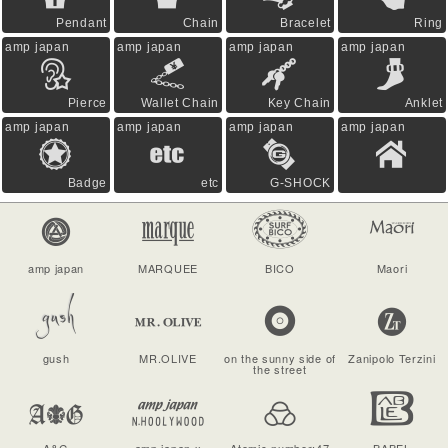
Pendant
Chain
Bracelet
Ring
amp japan
amp japan
amp japan
amp japan
Pierce
Wallet Chain
Key Chain
Anklet
amp japan
amp japan
amp japan
amp japan
Badge
etc
G-SHOCK
amp japan
MARQUEE
BICO
Maori
gush
MR.OLIVE
on the sunny side of
Zanipolo Terzini
the street