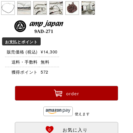
amp japan
9AD-271
お支払とポイント
販売価格 (税込)
¥14,300
送料・手数料
無料
獲得ポイント
572
ü
order
使えます
Ö
0
お気に入り