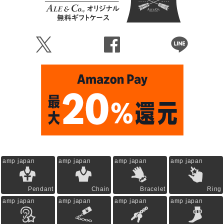
Ü
Û
Þ
amp japan
amp japan
amp japan
amp japan
Pendant
Chain
Bracelet
Ring
amp japan
amp japan
amp japan
amp japan