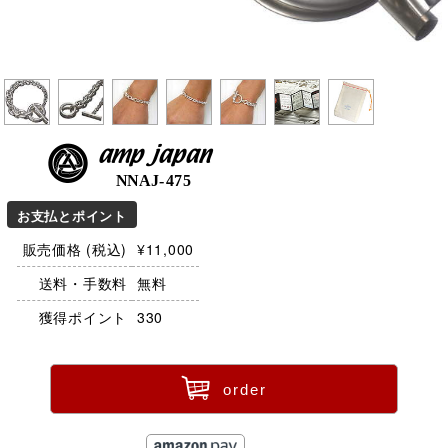
amp japan
NNAJ-475
お支払とポイント
販売価格 (税込)
¥11,000
送料・手数料
無料
獲得ポイント
330
ü
order