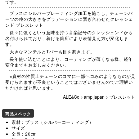
です。
ブラスにシルバープレーティング加工を施こし、チェーンパ
ーツの粒の大きさをグラデーションに繋ぎ合わせたクレッシェ
ンド ブレスレット
徐々に強くという意味を持つ音楽記号のクレッシェンドから
名付けられており、着ける箇所により表情見え方が変化しま
す。
大きなマンテルとTバーも目を惹きます。
長年使い込むことにより、コーティングが薄くなる様、経年
変化までもお楽しみください。
※資材の性質上チェーンのコマに一部ヘコみのようなものが見
受けられますが不良ということではございませんのでご理解い
ただければと思います。
ALE&Co
>
amp japan
>
ブレスレット
商品スペック
素材：ブラス（シルバーコーティング）
サイズ
全長：20cm