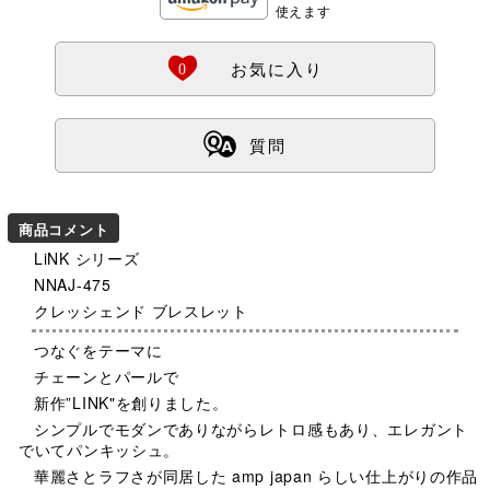
使えます
Ö
0
お気に入り
ß
質問
商品コメント
LiNK シリーズ
NNAJ-475
クレッシェンド ブレスレット
つなぐをテーマに
チェーンとパールで
新作”LINK"を創りました。
シンプルでモダンでありながらレトロ感もあり、エレガント
でいてパンキッシュ。
華麗さとラフさが同居した amp japan らしい仕上がりの作品