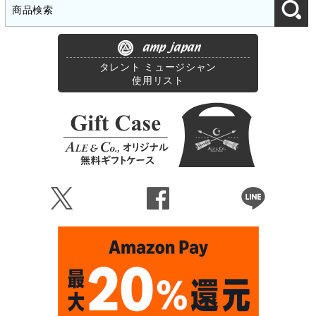
amp japan
タレント ミュージシャン
使用リスト
Ü
Û
Þ