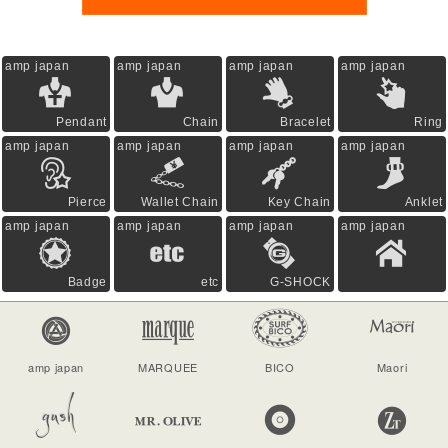
amp japan
amp japan
amp japan
amp japan
Pendant
Chain
Bracelet
Ring
amp japan
amp japan
amp japan
amp japan
Pierce
Wallet Chain
Key Chain
Anklet
amp japan
amp japan
amp japan
amp japan
Badge
etc
G-SHOCK
amp japan
MARQUEE
BICO
Maori