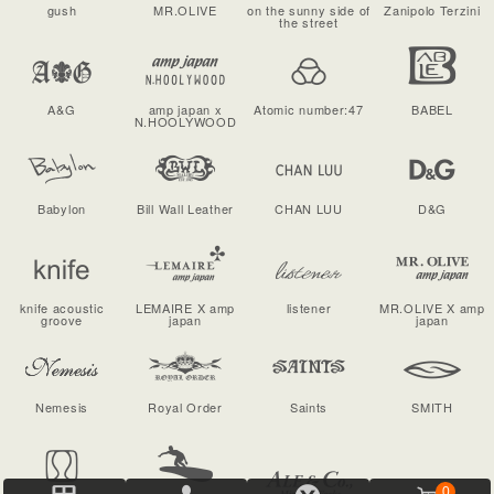
gush
MR.OLIVE
on the sunny side of
Zanipolo Terzini
the street
A&G
amp japan x
Atomic number:47
BABEL
N.HOOLYWOOD
Babylon
Bill Wall Leather
CHAN LUU
D&G
knife acoustic
LEMAIRE X amp
listener
MR.OLIVE X amp
groove
japan
japan
Nemesis
Royal Order
Saints
SMITH
0