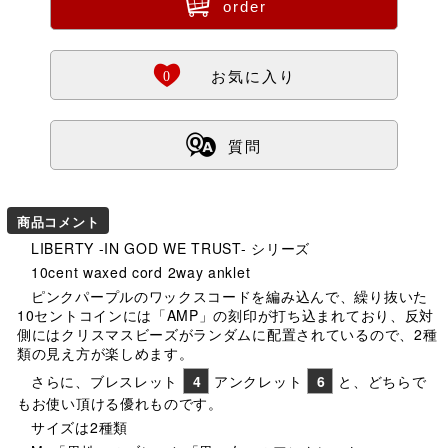
ü
order
Ö
0
お気に入り
ß
質問
商品コメント
LIBERTY -IN GOD WE TRUST- シリーズ
10cent waxed cord 2way anklet
ピンクパープルのワックスコードを編み込んで、繰り抜いた
10セントコインには「AMP」の刻印が打ち込まれており、反対
側にはクリスマスビーズがランダムに配置されているので、2種
類の見え方が楽しめます。
さらに、ブレスレット
4
アンクレット
6
と、どちらで
もお使い頂ける優れものです。
サイズは2種類