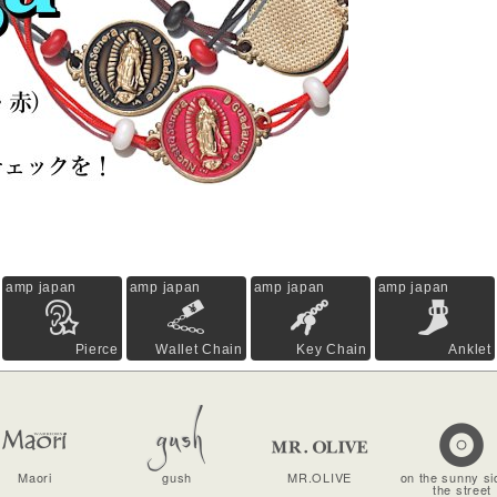
amp japan
amp japan
amp japan
amp japan
Pierce
Wallet Chain
Key Chain
Anklet
Maori
gush
MR.OLIVE
on the sunny si
the street