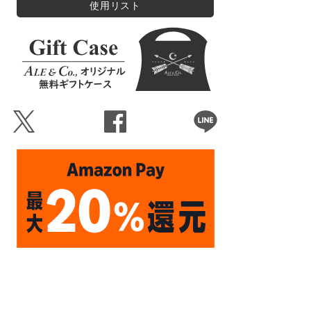
使用リスト
Ü
Û
Þ