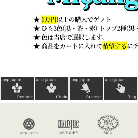
amp japan
amp japan
amp japan
amp japan
Pendant
Chain
Bracelet
Ring
amp japan
MARQUEE
BICO