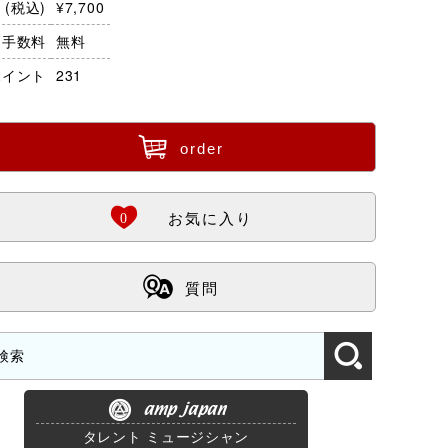
(税込)
¥7,700
・手数料
無料
ポイント
231
ü
order
Ö
0
お気に入り
ß
質問
amp japan
タレント ミュージシャン