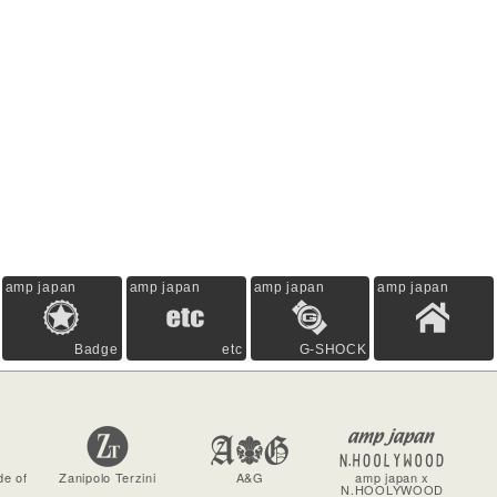
amp japan
amp japan
amp japan
amp japan
Badge
etc
G-SHOCK
de of
Zanipolo Terzini
A&G
amp japan x
N.HOOLYWOOD