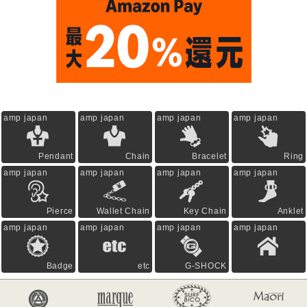
amp japan
amp japan
amp japan
amp japan
Pendant
Chain
Bracelet
Ring
amp japan
amp japan
amp japan
amp japan
Pierce
Wallet Chain
Key Chain
Anklet
amp japan
amp japan
amp japan
amp japan
Badge
etc
G-SHOCK