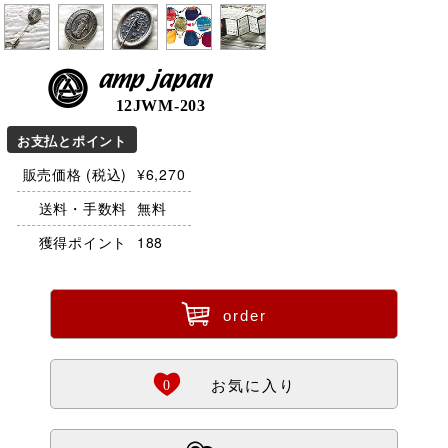
amp japan
12JWM-203
お支払とポイント
販売価格 (税込)
¥6,270
送料・手数料
無料
獲得ポイント
188
ü
order
Ö
0
お気に入り