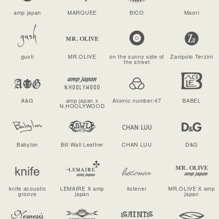
amp japan
MARQUEE
BICO
Maori
gush
MR.OLIVE
on the sunny side of
Zanipolo Terzini
the street
A&G
amp japan x
Atomic number:47
BABEL
N.HOOLYWOOD
Babylon
Bill Wall Leather
CHAN LUU
D&G
knife acoustic
LEMAIRE X amp
listener
MR.OLIVE X amp
groove
japan
japan