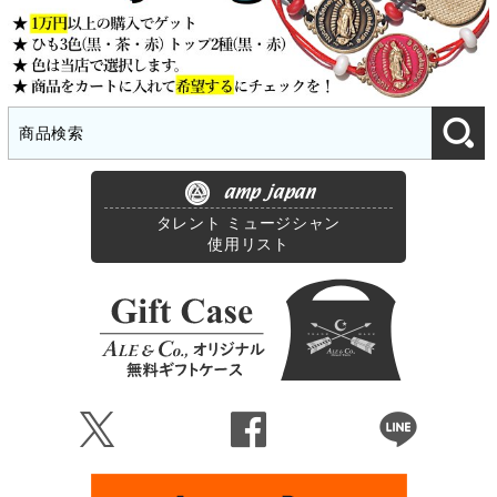
amp japan
タレント ミュージシャン
使用リスト
Ü
Û
Þ