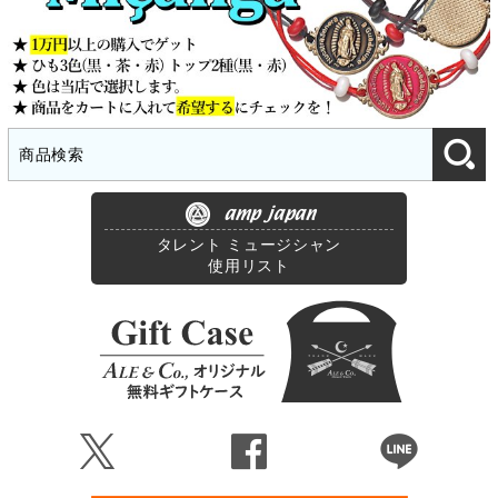
amp japan
タレント ミュージシャン
使用リスト
Ü
Û
Þ