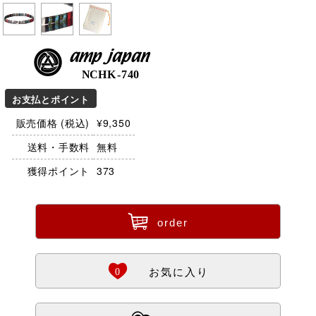
amp japan
NCHK-740
お支払とポイント
販売価格 (税込)
¥9,350
送料・手数料
無料
獲得ポイント
373
ü
order
Ö
0
お気に入り