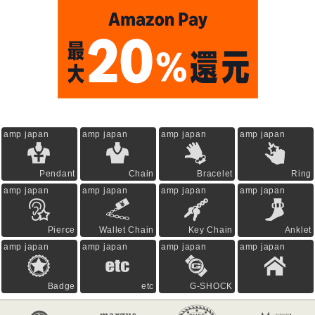
amp japan
amp japan
amp japan
amp japan
Pendant
Chain
Bracelet
Ring
amp japan
amp japan
amp japan
amp japan
Pierce
Wallet Chain
Key Chain
Anklet
amp japan
amp japan
amp japan
amp japan
Badge
etc
G-SHOCK